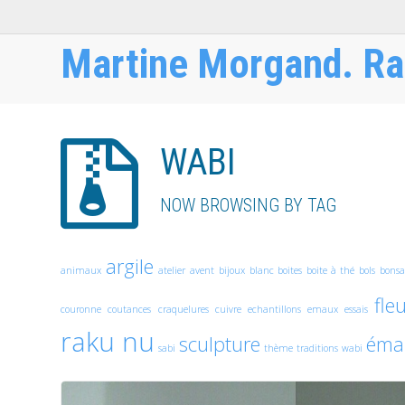
Martine Morgand. Ra
WABI
NOW BROWSING BY TAG
argile
animaux
atelier
avent
bijoux
blanc
boites
boite à thé
bols
bonsa
fle
couronne
coutances
craquelures
cuivre
echantillons
emaux
essais
raku nu
sculpture
émai
sabi
thème
traditions
wabi