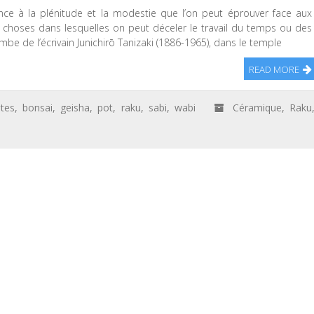
rence à la plénitude et la modestie que l’on peut éprouver face aux
x choses dans lesquelles on peut déceler le travail du temps ou des
mbe de l’écrivain Junichirō Tanizaki (1886-1965), dans le temple
READ MORE
ites
,
bonsai
,
geisha
,
pot
,
raku
,
sabi
,
wabi
Céramique
,
Raku