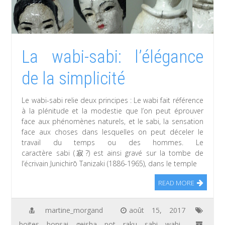
La wabi-sabi: l’élégance
de la simplicité
Le wabi-sabi relie deux principes : Le wabi fait référence
à la plénitude et la modestie que l’on peut éprouver
face aux phénomènes naturels, et le sabi, la sensation
face aux choses dans lesquelles on peut déceler le
travail du temps ou des hommes. Le
caractère sabi (寂?) est ainsi gravé sur la tombe de
l’écrivain Junichirō Tanizaki (1886-1965), dans le temple
READ MORE
martine_morgand
août 15, 2017
boites
,
bonsai
,
geisha
,
pot
,
raku
,
sabi
,
wabi