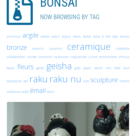
BONSAI
NOW BROWSING BY TAG
argile
animaux
atelier
avent
bijoux
blanc
boites
boite à thé
bols
bonsai
ceramique
bronze
ceramic
ceramics
chefetoile
collaboration
coulee
couronne
coutances
craquelures
cuivre
echantillons
emaux
geisha
fleurs
essais
geiko
grès
japon
kaolin
noir
Noël
oeuf
raku
raku nu
sculpture
porcelaine
pot
sabi
thème
émail
traditions
wabi
étain