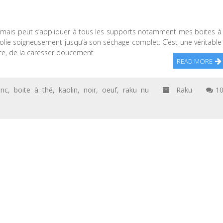
e mais peut s’appliquer à tous les supports notamment mes boites à
olie soigneusement jusqu’à son séchage complet: C’est une véritable
èce, de la caresser doucement
READ MORE
anc
,
boite à thé
,
kaolin
,
noir
,
oeuf
,
raku nu
Raku
1