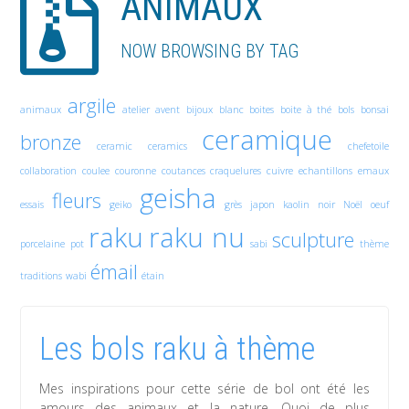
ANIMAUX
NOW BROWSING BY TAG
argile
animaux
atelier
avent
bijoux
blanc
boites
boite à thé
bols
bonsai
ceramique
bronze
ceramic
ceramics
chefetoile
collaboration
coulee
couronne
coutances
craquelures
cuivre
echantillons
emaux
geisha
fleurs
essais
geiko
grès
japon
kaolin
noir
Noël
oeuf
raku
raku nu
sculpture
porcelaine
pot
sabi
thème
émail
traditions
wabi
étain
Les bols raku à thème
Mes inspirations pour cette série de bol ont été les
amours des animaux et la nature. Quoi de plus