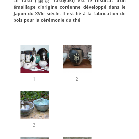
Le
raku
(
楽焼
rakuyaki) est le résultat d’un
émaillage d’origine coréenne développé dans le
Japon du XVIe siècle. Il est lié à la fabrication de
bols pour la cérémonie du thé.
1
2
3