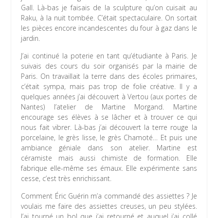
Gall. Là-bas je faisais de la sculpture qu’on cuisait au
Raku, à la nuit tombée. C’était spectaculaire. On sortait
les pièces encore incandescentes du four à gaz dans le
jardin.
J’ai continué la poterie en tant qu’étudiante à Paris. Je
suivais des cours du soir organisés par la mairie de
Paris. On travaillait la terre dans des écoles primaires,
c’était sympa, mais pas trop de folie créative. Il y a
quelques années j’ai découvert à Vertou (aux portes de
Nantes) l’atelier de Martine Morgand. Martine
encourage ses élèves à se lâcher et à trouver ce qui
nous fait vibrer. Là-bas j’ai découvert la terre rouge la
porcelaine, le grès lisse, le grès Chamoté… Et puis une
ambiance géniale dans son atelier. Martine est
céramiste mais aussi chimiste de formation. Elle
fabrique elle-même ses émaux. Elle expérimente sans
cesse, c’est très enrichissant.
Comment Éric Guérin m’a commandé des assiettes ? Je
voulais me faire des assiettes creuses, un peu stylées.
J’ai tourné un bol que j’ai retourné et auquel j’ai collé