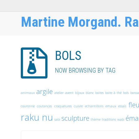
Martine Morgand. Ra
BOLS
NOW BROWSING BY TAG
argile
animaux
atelier
avent
bijoux
blanc
boites
boite à thé
bols
bonsa
fle
couronne
coutances
craquelures
cuivre
echantillons
emaux
essais
raku nu
sculpture
émai
sabi
thème
traditions
wabi