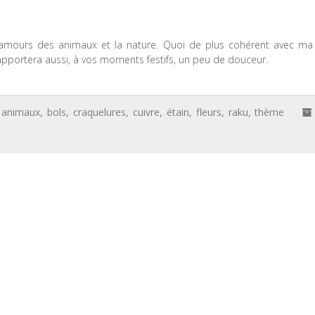
s amours des animaux et la nature. Quoi de plus cohérent avec ma
 apportera aussi, à vos moments festifs, un peu de douceur.
animaux
,
bols
,
craquelures
,
cuivre
,
étain
,
fleurs
,
raku
,
thème