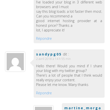
I’ve loaded your blog in 3 different web
browsers and I must
say this blog loads a lot faster then most.
Can you recommend a
good internet hosting provider at a
honest price? Thanks a
lot, I appreciate it!
Répondre
sandypg05
dit :
2 avril 2018 à 14 h 55 min
Hello there! Would you mind if I share
your blog with my twitter group?
There’s a lot of people that I think would
really enjoy your content.
Please let me know. Many thanks
Répondre
martine_morga