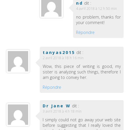
nd
dit :
4 avril 2018 à 12 h 50 min
no problem, thanks for
your comment!
Répondre
tanyas2015
dit :
2 avril 2018 à 18 h 16 min
Wow, this piece of writing is good, my
sister is analyzing such things, therefore I
am going to convey her.
Répondre
Dr Jane W
dit :
3 avril 2018 à 4 h 18 min
I simply could not go away your web site
before suggesting that I really loved the