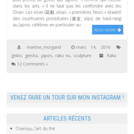
dans les arts. » Il ne faut pas les confondre avec les
Oiran: Les oiran (花魁, oiran, « premières fleurs » étaient
des courtisanes prostituées (遊女, yūjo), de haut-rang
au Japon, célèbres en particulier au
READ MORE
martine_morgand
mars 14, 2016
geiko
,
geisha
,
japon
,
raku nu
,
sculpture
Raku
12 Comments »
VENEZ FAIRE UN TOUR SUR MON INSTAGRAM !
ARTICLES RÉCENTS
Chanoyu, l’art du thé