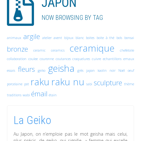
JAPON
NOW BROWSING BY TAG
argile
animaux
atelier
avent
bijoux
blanc
boites
boite à thé
bols
bonsai
ceramique
bronze
ceramic
ceramics
chefetoile
collaboration
coulee
couronne
coutances
craquelures
cuivre
echantillons
emaux
geisha
fleurs
essais
geiko
grès
japon
kaolin
noir
Noël
oeuf
raku
raku nu
sculpture
porcelaine
pot
sabi
thème
émail
traditions
wabi
étain
La Geiko
Au Japon, on n’emploie pas le mot geisha mais celui,
plus précis, de geiko, qui signifie » femme qui excelle