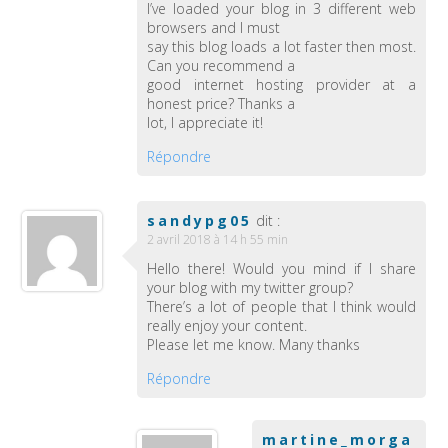
I’ve loaded your blog in 3 different web
browsers and I must
say this blog loads a lot faster then most.
Can you recommend a
good internet hosting provider at a
honest price? Thanks a
lot, I appreciate it!
Répondre
sandypg05
dit :
2 avril 2018 à 14 h 55 min
Hello there! Would you mind if I share
your blog with my twitter group?
There’s a lot of people that I think would
really enjoy your content.
Please let me know. Many thanks
Répondre
martine_morga