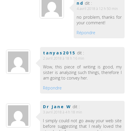
nd
dit :
4 avril 2018 à 12 h 50 min
no problem, thanks for
your comment!
Répondre
tanyas2015
dit :
2 avril 2018 à 18 h 16 min
Wow, this piece of writing is good, my
sister is analyzing such things, therefore I
am going to convey her.
Répondre
Dr Jane W
dit :
3 avril 2018 à 4 h 18 min
I simply could not go away your web site
before suggesting that I really loved the